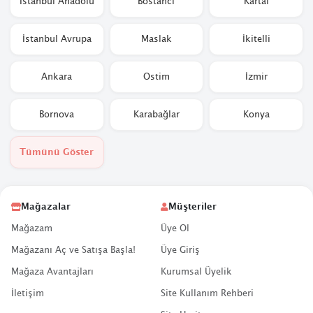
İstanbul Anadolu
Bostancı
Kartal
İstanbul Avrupa
Maslak
İkitelli
Ankara
Ostim
İzmir
Bornova
Karabağlar
Konya
Tümünü Göster
Mağazalar
Müşteriler
Mağazam
Üye Ol
Mağazanı Aç ve Satışa Başla!
Üye Giriş
Mağaza Avantajları
Kurumsal Üyelik
İletişim
Site Kullanım Rehberi