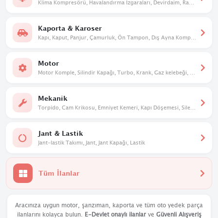
Klima Kompresörü, Havalandırma Izgaraları, Devirdaim, Radyatör. Kalorifer Kutusu
Kaporta & Karoser
Kapı, Kaput, Panjur, Çamurluk, Ön Tampon, Dış Ayna Komple, Davlumbaz
Motor
Motor Komple, Silindir Kapağı, Turbo, Krank, Gaz kelebeği, Eksantrik
Mekanik
Torpido, Cam Krikosu, Emniyet Kemeri, Kapı Döşemesi, Silecek Mekanizması
Jant & Lastik
Jant-lastik Takımı, Jant, Jant Kapağı, Lastik
Tüm İlanlar
Aracınıza uygun motor, şanzıman, kaporta ve tüm oto yedek parça
ilanlarını kolayca bulun.
E-Devlet onaylı ilanlar
ve
Güvenli Alışveriş