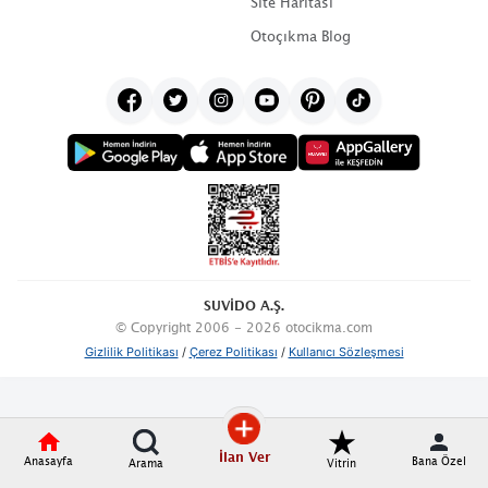
Site Haritası
Otoçıkma Blog
SUVİDO A.Ş.
© Copyright 2006 - 2026 otocikma.com
Gizlilik Politikası
/
Çerez Politikası
/
Kullanıcı Sözleşmesi
İlan Ver
Anasayfa
Bana Özel
Arama
Vitrin