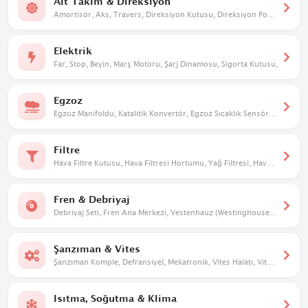
Alt Takım & Direksiyon
Amortisör, Aks, Travers, Direksiyon Kutusu, Direksiyon Pompası, Taşıyıcı, Salıncak
Elektrik
Far, Stop, Beyin, Marş Motoru, Şarj Dinamosu, Sigorta Kutusu,
Egzoz
Egzoz Manifoldu, Katalitik Konvertör, Egzoz Sıcaklık Sensörü, Susturucu
Filtre
Hava Filtre Kutusu, Hava Filtresi Hortumu, Yağ Filtresi, Hava Filtresi
Fren & Debriyaj
Debriyaj Seti, Fren Ana Merkezi, Vestenhauz (Westinghouse), Debriyaj Üst Merkezi
Şanzıman & Vites
Şanzıman Komple, Defransiyel, Mekatronik, Vites Halatı, Vites Mekanizması, Vites Dişlileri
Isıtma, Soğutma & Klima