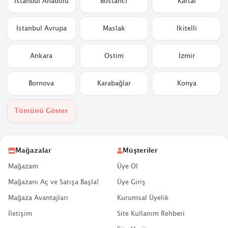
İstanbul Anadolu
Bostancı
Kartal
İstanbul Avrupa
Maslak
İkitelli
Ankara
Ostim
İzmir
Bornova
Karabağlar
Konya
Tümünü Göster
Mağazalar
Müşteriler
Mağazam
Üye Ol
Mağazanı Aç ve Satışa Başla!
Üye Giriş
Mağaza Avantajları
Kurumsal Üyelik
İletişim
Site Kullanım Rehberi