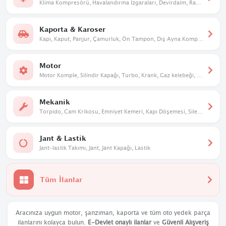
Klima Kompresörü, Havalandırma Izgaraları, Devirdaim, Radyatör. Kalorifer Kutusu
Kaporta & Karoser
Kapı, Kaput, Panjur, Çamurluk, Ön Tampon, Dış Ayna Komple, Davlumbaz
Motor
Motor Komple, Silindir Kapağı, Turbo, Krank, Gaz kelebeği, Eksantrik
Mekanik
Torpido, Cam Krikosu, Emniyet Kemeri, Kapı Döşemesi, Silecek Mekanizması
Jant & Lastik
Jant-lastik Takımı, Jant, Jant Kapağı, Lastik
Tüm İlanlar
Aracınıza uygun motor, şanzıman, kaporta ve tüm oto yedek parça
ilanlarını kolayca bulun.
E-Devlet onaylı ilanlar
ve
Güvenli Alışveriş