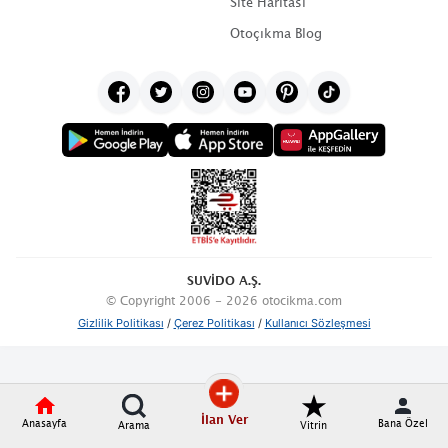
Site Haritası
Otoçıkma Blog
SUVİDO A.Ş.
© Copyright 2006 - 2026 otocikma.com
Gizlilik Politikası
/
Çerez Politikası
/
Kullanıcı Sözleşmesi
İlan Ver
Anasayfa
Bana Özel
Arama
Vitrin