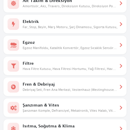
Alt Takım & Direksiyon
Amortisör, Aks, Travers, Direksiyon Kutusu, Direksiyon Pompası, Taşıyıcı, Salıncak
Elektrik
Far, Stop, Beyin, Marş Motoru, Şarj Dinamosu, Sigorta Kutusu,
Egzoz
Egzoz Manifoldu, Katalitik Konvertör, Egzoz Sıcaklık Sensörü, Susturucu
Filtre
Hava Filtre Kutusu, Hava Filtresi Hortumu, Yağ Filtresi, Hava Filtresi
Fren & Debriyaj
Debriyaj Seti, Fren Ana Merkezi, Vestenhauz (Westinghouse), Debriyaj Üst Merkezi
Şanzıman & Vites
Şanzıman Komple, Defransiyel, Mekatronik, Vites Halatı, Vites Mekanizması, Vites Dişlileri
Isıtma, Soğutma & Klima