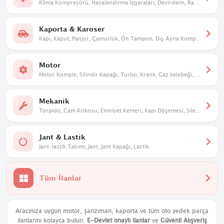
Klima Kompresörü, Havalandırma Izgaraları, Devirdaim, Radyatör. Kalorifer Kutusu
Kaporta & Karoser
Kapı, Kaput, Panjur, Çamurluk, Ön Tampon, Dış Ayna Komple, Davlumbaz
Motor
Motor Komple, Silindir Kapağı, Turbo, Krank, Gaz kelebeği, Eksantrik
Mekanik
Torpido, Cam Krikosu, Emniyet Kemeri, Kapı Döşemesi, Silecek Mekanizması
Jant & Lastik
Jant-lastik Takımı, Jant, Jant Kapağı, Lastik
Tüm İlanlar
Aracınıza uygun motor, şanzıman, kaporta ve tüm oto yedek parça
ilanlarını kolayca bulun.
E-Devlet onaylı ilanlar
ve
Güvenli Alışveriş