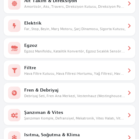
Alt Takım & Direksiyon
Amortisör, Aks, Travers, Direksiyon Kutusu, Direksiyon Pompası, Taşıyıcı, Salıncak
Elektrik
Far, Stop, Beyin, Marş Motoru, Şarj Dinamosu, Sigorta Kutusu,
Egzoz
Egzoz Manifoldu, Katalitik Konvertör, Egzoz Sıcaklık Sensörü, Susturucu
Filtre
Hava Filtre Kutusu, Hava Filtresi Hortumu, Yağ Filtresi, Hava Filtresi
Fren & Debriyaj
Debriyaj Seti, Fren Ana Merkezi, Vestenhauz (Westinghouse), Debriyaj Üst Merkezi
Şanzıman & Vites
Şanzıman Komple, Defransiyel, Mekatronik, Vites Halatı, Vites Mekanizması, Vites Dişlileri
Isıtma, Soğutma & Klima