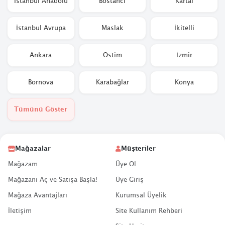
İstanbul Anadolu
Bostancı
Kartal
İstanbul Avrupa
Maslak
İkitelli
Ankara
Ostim
İzmir
Bornova
Karabağlar
Konya
Tümünü Göster
Mağazalar
Müşteriler
Mağazam
Üye Ol
Mağazanı Aç ve Satışa Başla!
Üye Giriş
Mağaza Avantajları
Kurumsal Üyelik
İletişim
Site Kullanım Rehberi