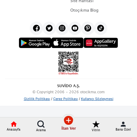
Site Haritası
Otoçıkma Blog
SUVİDO A.Ş.
© Copyright 2006 - 2026 otocikma.com
Gizlilik Politikası
/
Çerez Politikası
/
Kullanıcı Sözleşmesi
İlan Ver
Anasayfa
Bana Özel
Arama
Vitrin